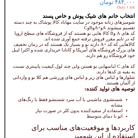
۴۸۴,۰۰۰ تومان
Only ۱ left
انتخاب خانم های شیک پوش و خاص پسند
شومیزهای زنانه موجود در سایت مهاباد کالا پوشاک به چند دسته
تقسیم میشوند Aو+AوBوC
کد های A وB کالا هایی نو هستند که از فروشگاه های سطح اروپا
که در تایم مقرر فروش نرفته جمع آوری شده اند.
کالاهایی که کد +A دارند نو و بسیار تک هستند که در زمان تخفیف
های بزرگ فروشگاه های آمریکا و کانادا خریداری شده و اکثرا لیبل
خود فروشگاه رو هم دارند.
کد های C لباسهایی نو هستن ولی چند لول کیفیت پایینتری نسبت
به بقیه ی کدها دارند.
شلوارها و لباس های زیر و لباس های ورزشی هم کلا نو و وارداتی
از آلمان هستند.
توصیه های تولید کننده:
شستشوی ماشینی با آب سرد شستشو فقط با رنگ‌های
مشابه
استفاده از سفیدکننده بدون کلر در صورت نیاز
اتو با دمای متوسط
کاربردها و موقعیت‌های مناسب برای
استفاده از این شومیز