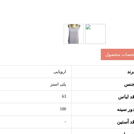
آستین کوتاه زنانه مجلسی استر دار رنگ سفید ویسکوز پلی استر برند ZARA کد AA37
صات محصول
بد خرید
رند
اروپایی
نس
پلی استر
د لباس
63
ور سینه
100
د آستین
-