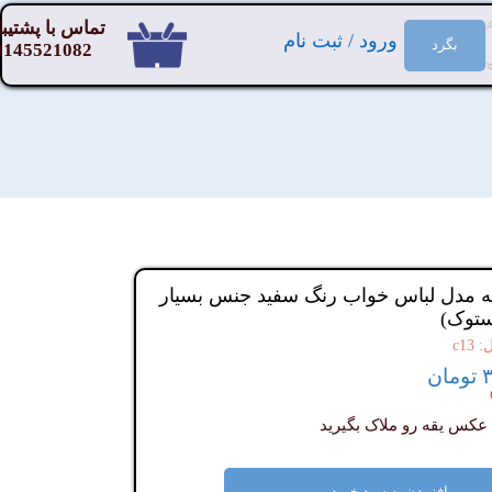
تماس با پشتیبا
ورود
/
ثبت نام
بگرد
9145521082
۰
حساب کاربری من
تغییر گذر واژه
سفارشات
خروج از حساب کاربری
نه مدل لباس خواب رنگ سفید جنس بسیار
ستوک)
c1
ن
عکس یقه رو ملاک بگیرید
افزودن به سبد خرید