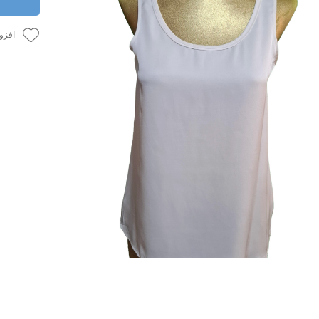
افزود
ز
بد خرید