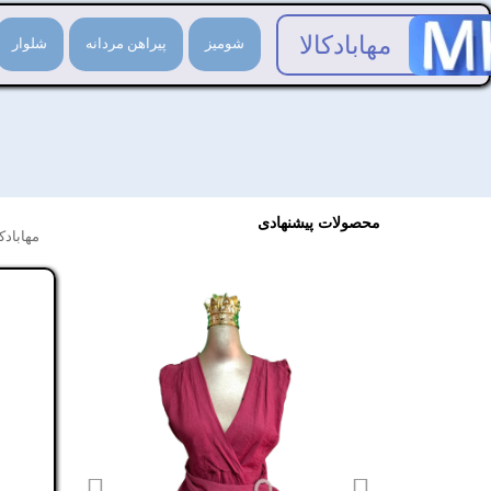
مهابادکالا
شومیز
پیراهن مردانه
شلوار
محصولات پیشنهادی
مهابادکا