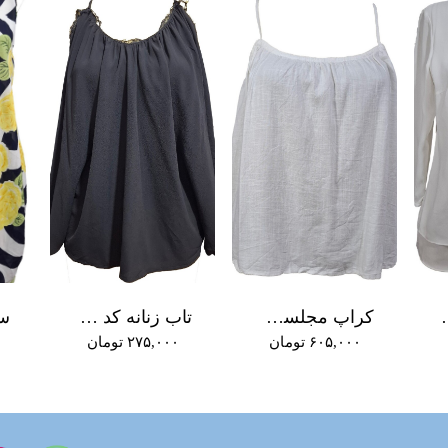
 سفید کد A+709
کراپ مجلسی زنانه کد A+701
تاب زنانه کد A+666
۶۰۵,۰۰۰ تومان
۲۷۵,۰۰۰ تومان