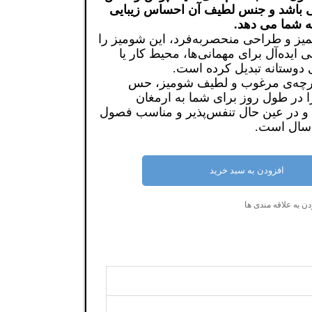
 باشد و جنس لطیف آن احساس زیبایی
 شما می دهد.
یز و طراحی منحصر‌به‌فرد، این شومیز را
بی ایده‌آل برای مهمانی‌ها، محیط کار یا
 دوستانه تبدیل کرده است.
رچه‌ی مرغوب و لطیف شومیز، حس
ا در طول روز برای شما به ارمغان
شومیز زنانه مجلسی جنس کشی رنگ سفید ظریف برند اصلی esprit وارداتیA109
آستین کوتاه زنانه مجلسی استر دار رنگ سفید ویسکوز پلی استر برند ZARA کد AA37
 و در عین حال تنفس‌پذیر و مناسب فصول
۷۵۹,۷۱۶ تومان
سال است.
افزودن به سبد خرید
افزودن به سبد خرید
ن به علاقه مندی ها