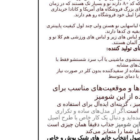
کالاهایی که کد +A دارند نو و بسیار تک هستند که در زمان
 بزرگ فروشگاه های آمریکا و کانادا خریداری
را لیبل خود فروشگاه رو هم دارند.
کد های C لباسهایی نو هستن ولی چند لول کیفیت پایینتری
قیه ی کدها دارند.
 لباس های زیر و لباس های ورزشی هم کلا نو و
سارافون تاپ زنانه مجلسی مدل کمر دار رنگ زرشکی (استوک)
شومیز
ز آلمان هستند.
۴۳۸,۹۰۰ تومان
ی تولید کننده:
افزودن به سبد خرید
شوی ماشینی با آب سرد شستشو فقط با
‌های مشابه
فاده از سفیدکننده بدون کلر در صورت نیاز
 با دمای متوسط
ها و موقعیت‌های مناسب برای
ه از این شومیز
ز ، گزینه‌ای ایده‌آل برای استفاده ی
 است.
اگر از مدل‌های ساده و تکراری
‌اید و دنبال یک کار خاص با طرح‌ اصیل
ین شومیز
جذاب دقیقاً همان چیزی است
ل شما را متمایز می‌کند
ول انتخاب خانم های شیک پوش و خاص