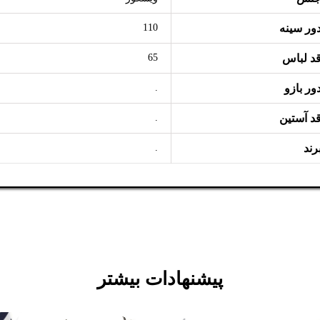
ور سینه
110
د لباس
65
ور بازو
.
د آستین
.
رند
.
پیشنهادات بیشتر