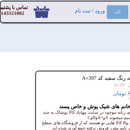
تماس با پشتیبا
ورود
/
ثبت نام
بگرد
9145521082
۰
حساب کاربری من
تغییر گذر واژه
سفارشات
خروج از حساب کاربری
 رنگ سفید کد A+397
A+3
ن
خانم های شیک پوش و خاص پسند
زنانه موجود در سایت مهاباد کالا پوشاک به چند
یشوند Aو+AوBوC
کد های A وB کالا هایی نو هستند که از فروشگاه های سطح
در تایم مقرر فروش نرفته جمع آوری شده اند.