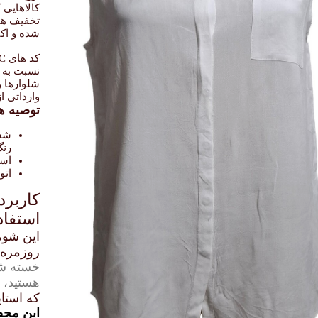
تخفیف های
شده و اکث
نسبت به ب
شلوارها و
تاپ زنانه مجلسی رنگ سیاه (استوک)
آستین کوتاه زنانه خوش طرح و رنگ (استوک)
وارداتی ا
۳۰۳,۵ تومان
۷۵۸,۰۲۳ تومان
۵۴۸,۹۰۰ تومان
توصیه ها
بد خرید
افزودن به سبد خرید
افزودن به سبد خرید
شست
رنگ
است
اتو
کاربرد
جنس عالی
استفاد
این شومی
روزمره
خسته شده
هستید،
ا
که استای
این محص