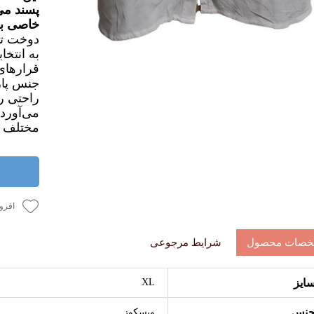
پسند می
خاصی به
دوخت تم
به انتخا
قرارهای
جنس پا
راحتی ر
ye
شومیز
می‌آورد
۴۳۸,۹۰۰ تومان
۶۵۸,۹۰۰ تومان
مختلف 
بد خرید
افزودن به سبد خرید
افزودن به سبد خرید
افزود
صات محصول
شرایط مرجوعی
ایز
XL
نس
ویسکوز